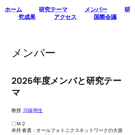
内
ホーム
研究テーマ
メンバー
研
容
究成果
アクセス
国際会議
を
ス
キ
ッ
メンバー
プ
2026年度メンバと研究テー
マ
教授
川端 明生
〇Ｍ２
米持 春貴：オールフォトニクスネットワークの大規