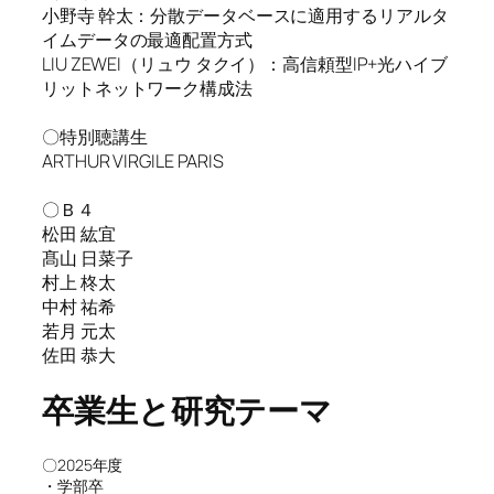
小野寺 幹太：分散データベースに適用するリアルタ
イムデータの最適配置方式
LIU ZEWEI（リュウ タクイ）：高信頼型IP+光ハイブ
リットネットワーク構成法
〇特別聴講生
ARTHUR VIRGILE PARIS
〇Ｂ４
松田 紘宜
髙山 日菜子
村上 柊太
中村 祐希
若月 元太
佐田 恭大
卒業生と研究テーマ
〇2025年度
・学部卒