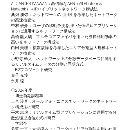
ALCANDER IMAWAN：高信頼なAPN（All Photonics
Network）＋IPハイブリットネットワーク構成法
桑畑 朋弥 ：ネットワークの可用性を考慮したネットワーク
の高速検査法
中村 優介 ：ユーザの移動予測を用いた低遅延アプリケーシ
ョンに適用するネットワーク構成法
高橋 龍太朗：マルチコアファイバを用いた波長利用効率の
高い光ネットワーク構成法
白田 美理 ：複数故障を考慮したエリア分割型大規模ネット
ワーク検査法
小野寺 幹太：ネットワーク上の分散データベースに適用す
るリアルタイムデータの分割と同期方式
・B2プロジェクト研究
金子 光怜
永井 琉
〇2024年度
・博士前期課程卒
土合 玲音：オールフォトニクスネットワークのネットワー
ク構成法の研究
平木 志虎：リアルタイム型アプリケーションに適用する分
散処理型通信方式の研究
・学部卒
多賀 一平：大規模ネットワークのエリア分割法を用いた高