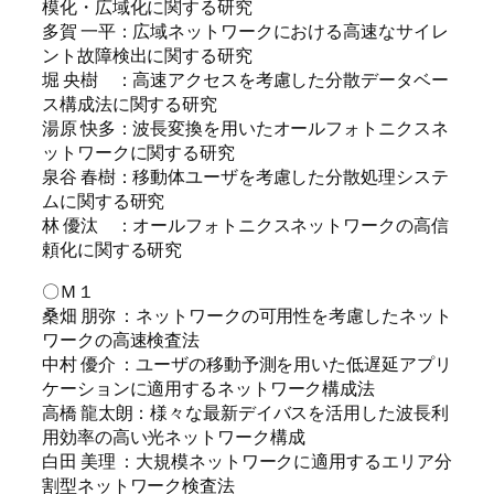
模化・広域化に関する研究
多賀 一平：広域ネットワークにおける高速なサイレ
ント故障検出に関する研究
堀 央樹 ：高速アクセスを考慮した分散データベー
ス構成法に関する研究
湯原 快多：波長変換を用いたオールフォトニクスネ
ットワークに関する研究
泉谷 春樹：移動体ユーザを考慮した分散処理システ
ムに関する研究
林 優汰 ：オールフォトニクスネットワークの高信
頼化に関する研究
〇Ｍ１
桑畑 朋弥 ：ネットワークの可用性を考慮したネット
ワークの高速検査法
中村 優介 ：ユーザの移動予測を用いた低遅延アプリ
ケーションに適用するネットワーク構成法
高橋 龍太朗：様々な最新デイバスを活用した波長利
用効率の高い光ネットワーク構成
白田 美理 ：大規模ネットワークに適用するエリア分
割型ネットワーク検査法