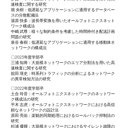
速検査に関する研究
堀 央樹：低遅延なアプリケーションに適用するデータベー
スの分散配備法
湯原 快多：波長帯変換を用いたオールフォトニクスネット
ワーク構成法
中嶋 武尊：様々な制約条件を考慮した時間枠付き配送計画
問題の研究
泉谷 春樹：低遅延なアプリケーションに適用する移動体ネ
ットワークの構成法
〇2023年度学部卒
三浦 知将：大規模ネットワークのエリア分割法を用いた高
速検査に関する研究
舘田 瑛史：時系列トラフィックの分析によるネットワーク
の異常検知方法の研究
〇2022年度学部卒
土合 玲音：オールフォトニクスネットワークのネットワー
ク構成法の研究
平木 志虎：オールフォトニクスネットワークにおける高信
頼なネットワークの設計法
原田 亮佑：楽観的同期処理におけるロールバック抑制法の
研究
杉浦 優輝：大規模ネットワークにおけるサイレント故障の