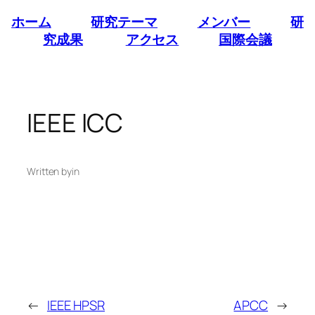
内
ホーム
研究テーマ
メンバー
研
容
究成果
アクセス
国際会議
を
ス
キ
ッ
IEEE ICC
プ
Written by
in
←
IEEE HPSR
APCC
→