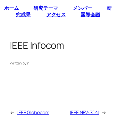
内
ホーム
研究テーマ
メンバー
研
容
究成果
アクセス
国際会議
を
ス
キ
ッ
IEEE Infocom
プ
Written by
in
←
IEEE Globecom
IEEE NFV-SDN
→